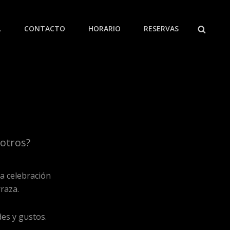
BUSCA
L
CONTACTO
HORARIO
RESERVAS
 Micheladas, Nuestros Postres Caseros.
sotros?
a celebración
rraza.
es y gustos.