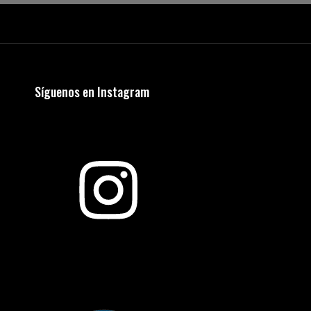
Please wait while flipbook is
loading. For more related info,
FAQs and issues please refer to
DearFlip WordPress Flipbook
Plugin Help
documentation.
Síguenos en Instagram