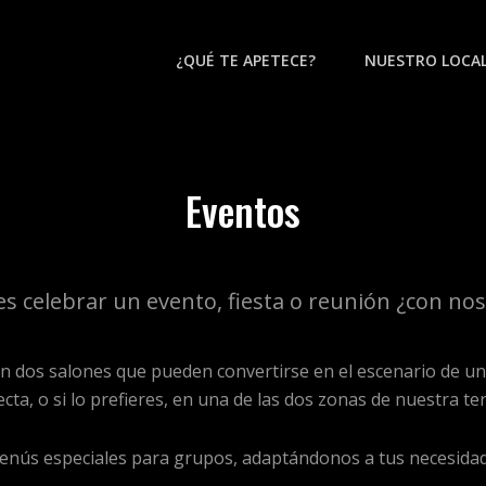
¿QUÉ TE APETECE?
NUESTRO LOCA
 MEXICANO EL ZÓCALO
. Comida Mexicana Casera Y Callejera. Disfruta De Nuestros Nachos, Margaritas,
Eventos
s celebrar un evento, fiesta o reunión ¿con no
 dos salones que pueden convertirse en el escenario de un
cta, o si lo prefieres, en una de las dos zonas de nuestra te
ús especiales para grupos, adaptándonos a tus necesidad