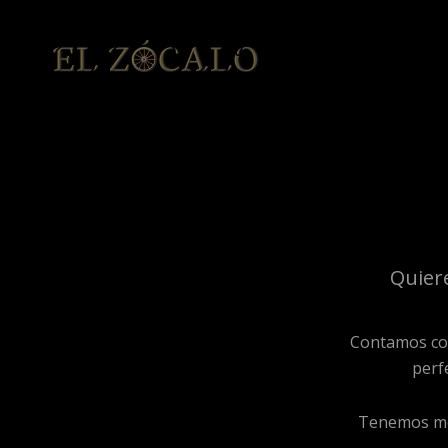
RESTAURANTE
Restaurante Mexicano El Zócalo
Quiere
Contamos con
perfe
Tenemos men